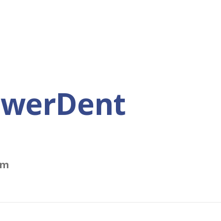
owerDent
5m